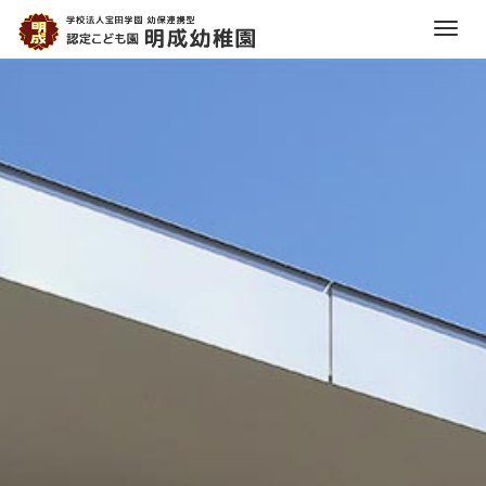
M
e
前
n
へ
u