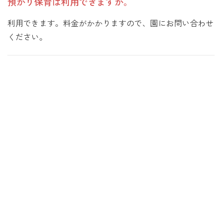
預かり保育は利用できますか。
利用できます。料金がかかりますので、園にお問い合わせ
ください。
園見学について
KINDERGARTEN TOUR
園見学は随時行っています
ご希望の方はお電話にてお申込みください。
045-802-3150
TEL.
＜内容＞
施設の案内
教育内容の説明